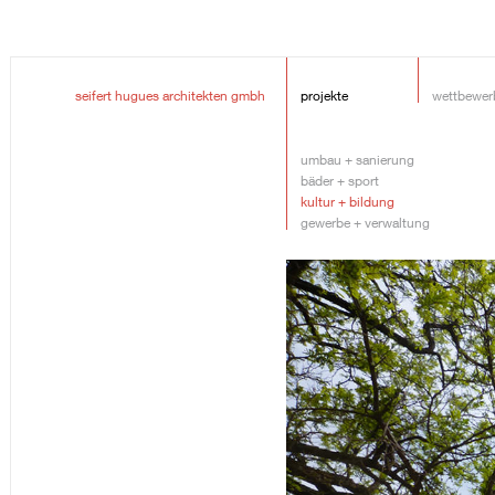
seifert hugues architekten gmbh
projekte
wettbewer
umbau + sanierung
bäder + sport
kultur + bildung
gewerbe + verwaltung