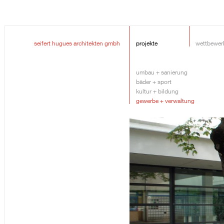
seifert hugues architekten gmbh
projekte
wettbewer
umbau + sanierung
bäder + sport
kultur + bildung
gewerbe + verwaltung