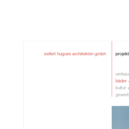
seifert hugues architekten gmbh
projek
umbau 
bäder 
kultur 
gewerb