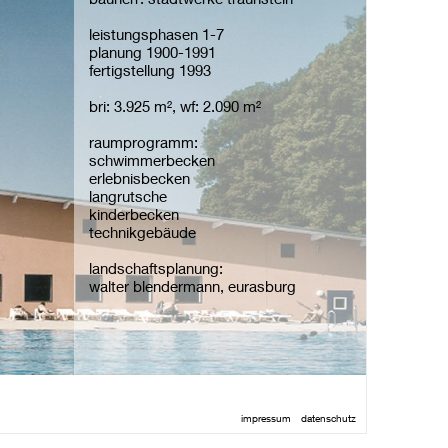
leistungsphasen 1-7
planung 1900-1991
fertigstellung 1993
bri: 3.925 m², wf: 2.090 m²
raumprogramm:
schwimmerbecken
erlebnisbecken
langrutsche
kinderbecken
technikgebäude
landschaftsplanung:
walter blendermann, eurasburg
impressum
datenschutz