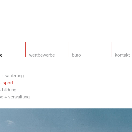
te
wettbewerbe
büro
kontakt
+ sanierung
+ sport
+ bildung
e + verwaltung