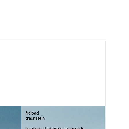
freibad
traunstein
bauherr: stadtwerke traunstein