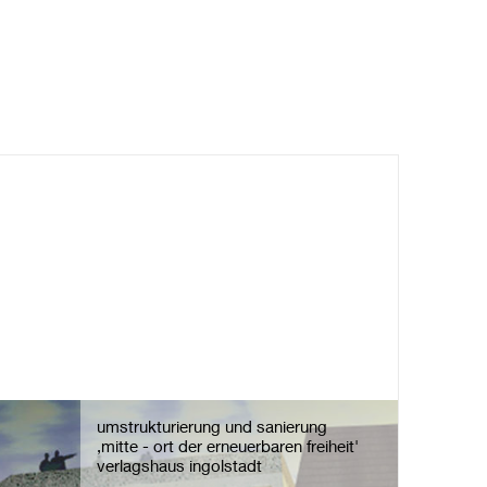
umstrukturierung und sanierung
,mitte - ort der erneuerbaren freiheit'
verlagshaus ingolstadt