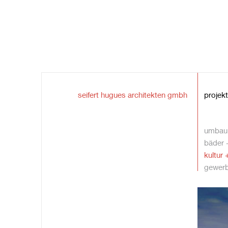
seifert hugues architekten gmbh
projek
umbau 
bäder 
kultur 
gewerb