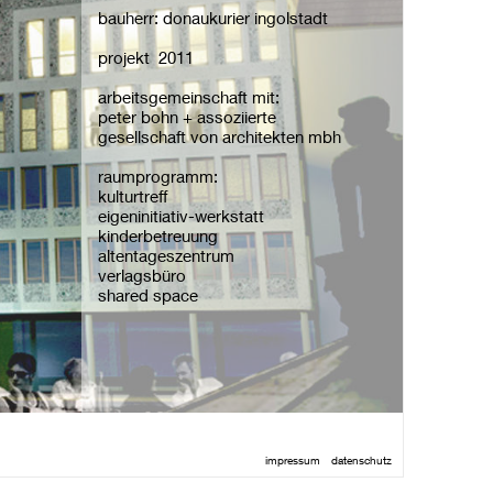
bauherr: donaukurier ingolstadt
projekt 2011
arbeitsgemeinschaft mit:
peter bohn + assoziierte
gesellschaft von architekten mbh
raumprogramm:
kulturtreff
eigeninitiativ-werkstatt
kinderbetreuung
altentageszentrum
verlagsbüro
shared space
impressum
datenschutz