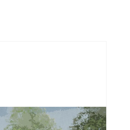
neubau einer schwimmhalle im
„rieser sportpark“