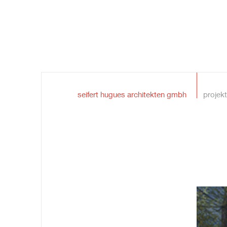
seifert hugues architekten gmbh
projek